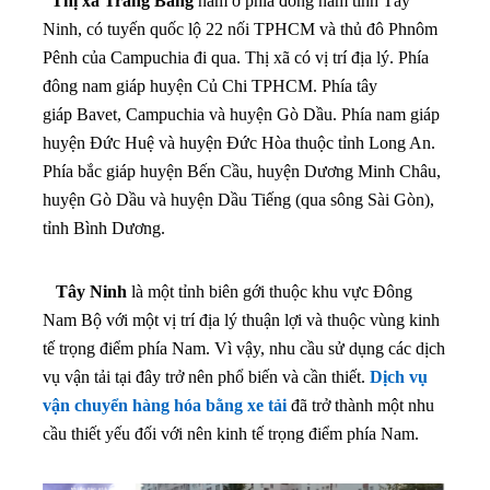
Thị xã Trảng Bàng
nằm ở phía đông nam tỉnh Tây
Ninh, có tuyến quốc lộ 22 nối TPHCM và thủ đô Phnôm
Pênh của Campuchia đi qua. Thị xã có vị trí địa lý.
Phía
đông nam giáp huyện Củ Chi TPHCM.
Phía tây
giáp Bavet, Campuchia và huyện Gò Dầu.
Phía nam giáp
huyện Đức Huệ và huyện Đức Hòa thuộc tỉnh Long An.
Phía bắc giáp huyện Bến Cầu, huyện Dương Minh Châu,
huyện Gò Dầu và huyện Dầu Tiếng (qua sông Sài Gòn),
tỉnh Bình Dương.
Tây Ninh
là một tỉnh biên gới thuộc khu vực Đông
Nam Bộ với một vị trí địa lý thuận lợi và thuộc vùng kinh
tế trọng điểm phía Nam. Vì vậy, nhu cầu sử dụng các dịch
vụ vận tải tại đây trở nên phổ biến và cần thiết.
Dịch vụ
vận chuyển hàng hóa bằng xe tải
đã trở thành một nhu
cầu thiết yếu đối với nên kinh tế trọng điểm phía Nam.