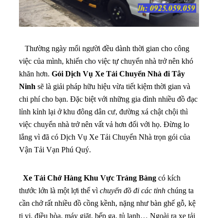
Thường ngày mổi người đều dành thời gian cho công
việc của mình, khiến cho việc tự chuyển nhà trở nên khó
khăn hơn.
Gói Dịch Vụ Xe Tải Chuyển Nhà đi Tây
Ninh
sẽ là giải pháp hữu hiệu vừa tiết kiệm thời gian và
chi phí cho bạn
. Đặc biệt với những gia đình nhiều đồ đạc
lỉnh kỉnh lại ở khu đông dân cư, đường xá chật chội thì
việc chuyển nhà trở nên vất vả hơn đối với họ. Đừng lo
lắng vì đã có Dịch Vụ Xe Tải Chuyển Nhà trọn gói của
Vận Tải Vạn Phú Quý.
Xe Tải Chở Hàng Khu Vực Trảng Bàng
có kích
thước lớn là một lợi thế vì
chuyển đồ đi các tỉnh
chúng ta
cần chở rất nhiều đồ cồng kềnh, nặng như bàn ghế gỗ, kệ
ti vi, điều hòa, máy giặt, bếp ga, tủ lạnh… Ngoài ra xe tải