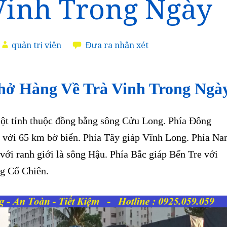
Vinh Trong Ngày
quản trị viên
Đưa ra nhận xét
hở Hàng Về Trà Vinh Trong Ngà
ột tỉnh thuộc đồng bằng sông Cửu Long. Phía Đông
 với 65 km bờ biển. Phía Tây giáp Vĩnh Long. Phía N
với ranh giới là sông Hậu. Phía Bắc giáp Bến Tre với
ng Cổ Chiên.