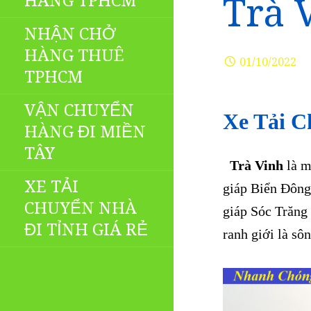
HÀNG TPHCM
Trà 
NHẬN CHỞ
HÀNG THUÊ
01/10/2022
TPHCM
VẬN CHUYỂN
Xe Tải C
HÀNG ĐI MIỀN
TÂY
Trà Vinh
là m
XE TẢI
giáp Biển Đông
CHUYỂN NHÀ
giáp Sóc Trăng 
ĐI TỈNH GIÁ RẺ
ranh giới là sô