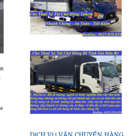
ăn
ê
xe
DỊCH VỤ VẬN CHUYỂN HÀNG