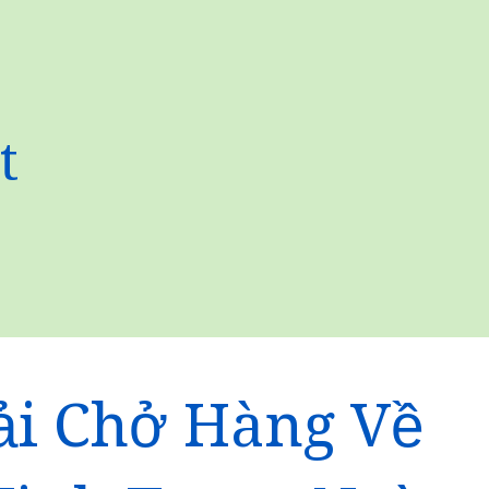
t
ải Chở Hàng Về