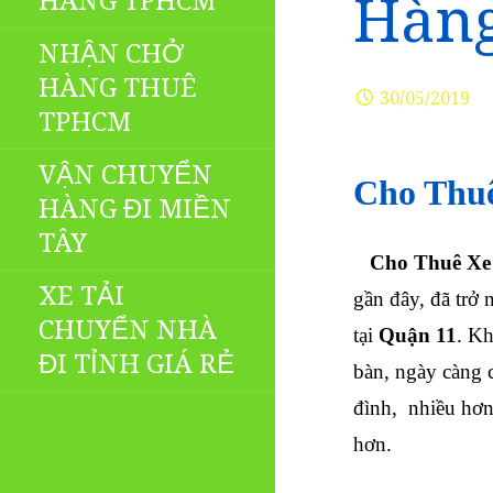
HÀNG TPHCM
Hàng
NHẬN CHỞ
HÀNG THUÊ
30/05/2019
TPHCM
VẬN CHUYỂN
Cho Thuê
HÀNG ĐI MIỀN
TÂY
Cho Thuê Xe
XE TẢI
gần đây, đã trở
CHUYỂN NHÀ
tại
Quận 11
. Kh
ĐI TỈNH GIÁ RẺ
bàn, ngày càng 
đình, nhiều hơn
hơn.