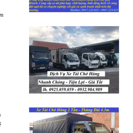
ên
n
ể