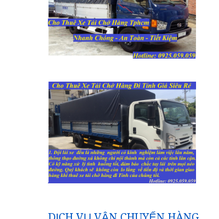
DỊCH VỤ VẬN CHUYỂN HÀNG