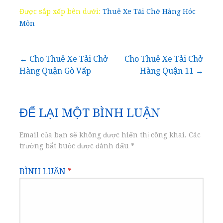
Được sắp xếp bên dưới:
Thuê Xe Tải Chở Hàng Hóc
Môn
Điều
← Cho Thuê Xe Tải Chở
Cho Thuê Xe Tải Chở
Hàng Quận Gò Vấp
Hàng Quận 11 →
hướng
bài
ĐỂ LẠI MỘT BÌNH LUẬN
viết
Email của bạn sẽ không được hiển thị công khai.
Các
trường bắt buộc được đánh dấu
*
BÌNH LUẬN
*