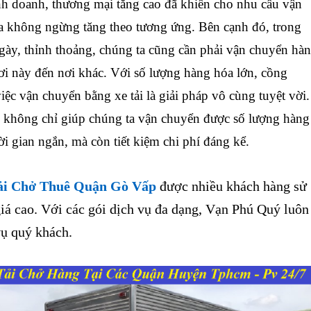
doanh, thương mại tăng cao đã khiến cho nhu cầu vận
 không ngừng tăng theo tương ứng. Bên cạnh đó, trong
gày, thỉnh thoảng, chúng ta cũng cần phải vận chuyển hà
nơi này đến nơi khác. Với số lượng hàng hóa lớn, cồng
iệc vận chuyển bằng xe tải là giải pháp vô cùng tuyệt vời.
 không chỉ giúp chúng ta vận chuyển được số lượng hàng
ời gian ngắn, mà còn tiết kiệm chi phí đáng kể.
ải Chở Thuê Quận Gò Vấp
được nhiều khách hàng sử
iá cao. Với các gói dịch vụ đa dạng, Vạn Phú Quý luôn
 vụ quý khách.