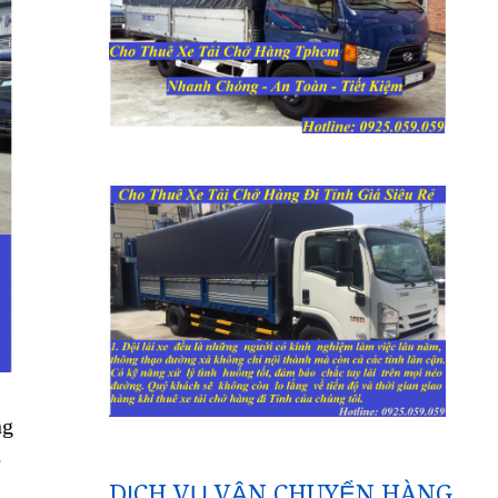
ng
g
DỊCH VỤ VẬN CHUYỂN HÀNG