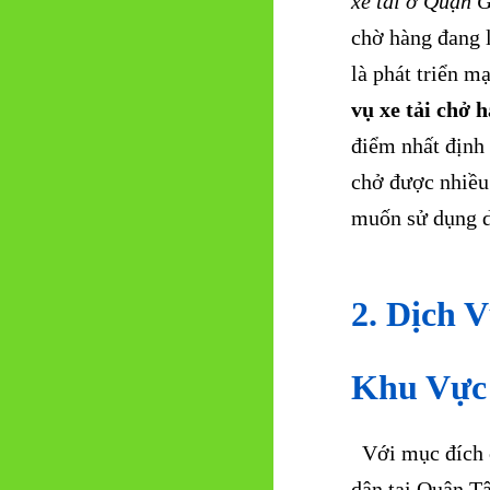
xe tải ở Quận 
chờ hàng đang 
là phát triển 
vụ xe tải chở
điểm nhất định 
chở được nhiều
muốn sử dụng d
2. Dịch 
Khu Vực
Với mục đích c
dân tại Quận T