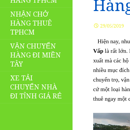
HÀNG TPHCM
Hàng
NHẬN CHỞ
HÀNG THUÊ
29/05/2019
TPHCM
Hiện nay, nhu
VẬN CHUYỂN
Vấp
là rất lớn.
HÀNG ĐI MIỀN
xuất mà các hộ
TÂY
nhiều mục đích
XE TẢI
chuyển trọ, vậ
CHUYỂN NHÀ
cứ một loại hàn
ĐI TỈNH GIÁ RẺ
thuê ngay một 