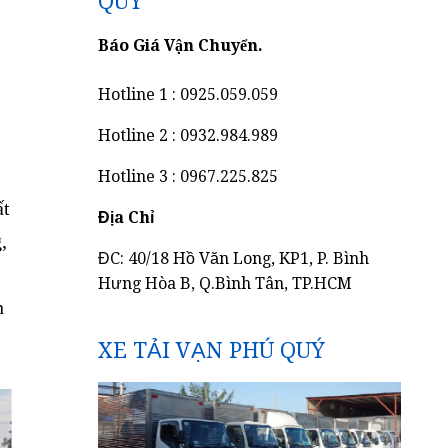
QUÝ
Báo Giá Vận Chuyển.
Hotline 1 : 0925.059.059
Hotline 2 : 0932.984.989
Hotline 3 : 0967.225.825
ất
Địa Chỉ
,
ĐC: 40/18 Hồ Văn Long, KP1, P. Bình
Hưng Hòa B, Q.Bình Tân, TP.HCM
n
XE TẢI VẠN PHÚ QUÝ