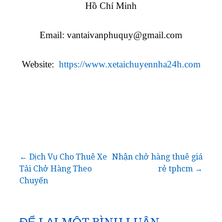
Hồ Chí Minh
Email:
vantaivanphuquy@gmail.com
Website:
https://www.xetaichuyennha24h.com
Điều
← Dịch Vụ Cho Thuê Xe
Nhận chở hàng thuê giá
Tải Chở Hàng Theo
rẻ tphcm →
hướng
Chuyến
bài