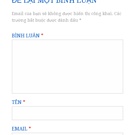
ĐỂ LẠI MỘT BÌNH LUẬN
viết
Email của bạn sẽ không được hiển thị công khai.
Các
trường bắt buộc được đánh dấu
*
BÌNH LUẬN
*
TÊN
*
EMAIL
*