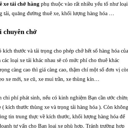
ê xe tải chở hàng
phụ thuộc vào rất nhiều yếu tố như loại
ọng tải, quãng đường thuê xe, khối lượng hàng hóa …
ải chuyên chở
ó kích thước và tải trọng cho phép chở hết số hàng hóa củ
à các loại xe tải khác nhau sẽ có mức phí cho thuê khác
trọng càng cao thì giá càng cao, thậm chí một số đơn vị cò
eo xe mới, xe cũ, xe mui trần, xe thùng kín…
h chi phí phát sinh, nếu có kinh nghiệm Bạn cần ước chừn
e ( kích thước thùng xe và trọng tải hàng hóa ). Còn không
ông tin trung thực về kích thước, khối lượng hàng hóa để
doanh tư vấn cho Bạn loại xe phù hợp. Tránh trường hợp