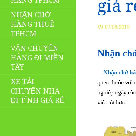
HÀNG TPHCM
giá 
NHẬN CHỞ
HÀNG THUÊ
07/08/2019
TPHCM
VẬN CHUYỂN
Nhận chở
HÀNG ĐI MIỀN
TÂY
Nhận chở hà
XE TẢI
quen thuộc với m
CHUYỂN NHÀ
nghiệp ngày càn
ĐI TỈNH GIÁ RẺ
việc tốt hơn.