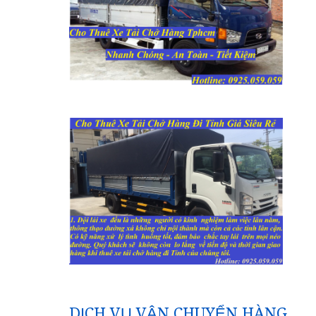
DỊCH VỤ VẬN CHUYỂN HÀNG