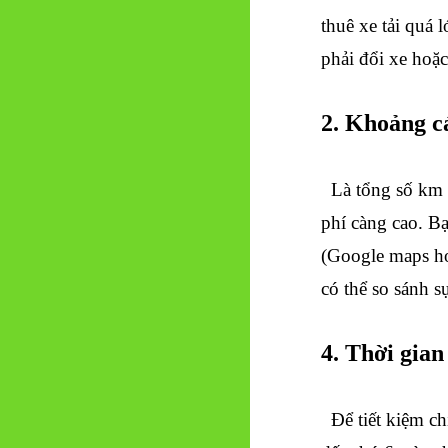
thuê xe tải quá
phải đổi xe hoặ
2. Khoảng c
Là tổng số km t
phí càng cao. Bạ
(Google maps ho
có thể so sánh s
4. Thời gia
Để tiết kiệm chi