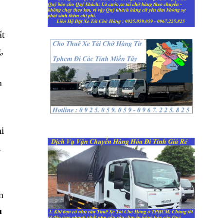
ất
,
n
hi
g
n
ụ