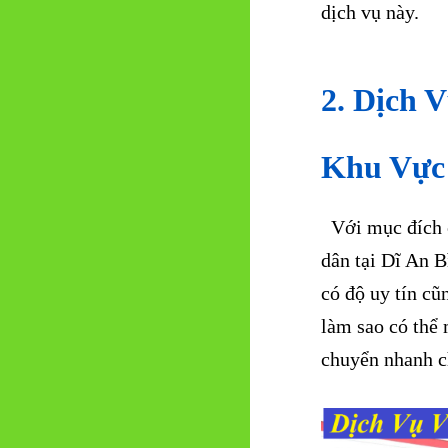
dịch vụ này.
2. Dịch 
Khu Vực 
Với mục đích c
dân tại Dĩ An 
có độ uy tín cũ
làm sao có thể 
chuyển nhanh ch