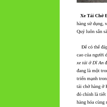
Xe Tải Chở Đ
hàng sử dụng, v
Quý luôn sẵn s
Để có thể đáp 
cao của người d
xe tải ở Dĩ An
đ
đang là một tro
triển mạnh tro
tải chở hàng ở
đó chính là tiế
hàng hóa cùng 