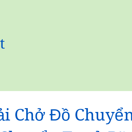
t
ải Chở Đồ Chuyể