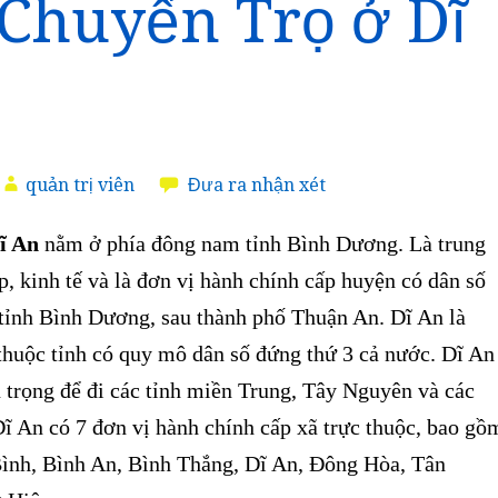
Chuyển Trọ ở Dĩ
quản trị viên
Đưa ra nhận xét
ĩ An
nằm ở phía đông nam tỉnh Bình Dương.
Là trung
, kinh tế và là đơn vị hành chính cấp huyện có dân số
 tỉnh Bình Dương, sau thành phố Thuận An. Dĩ An là
thuộc tỉnh có quy mô dân số đứng thứ 3 cả nước. Dĩ An
 trọng để đi các tỉnh miền Trung, Tây Nguyên và các
ĩ An có 7 đơn vị hành chính cấp xã trực thuộc, bao gồ
ình, Bình An, Bình Thắng, Dĩ An, Đông Hòa, Tân