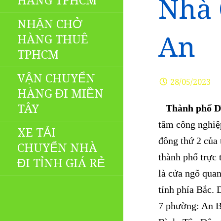
HÀNG TPHCM
Nhà 
NHẬN CHỞ
An
HÀNG THUÊ
TPHCM
VẬN CHUYỂN
28/05/2023
HÀNG ĐI MIỀN
TÂY
Thành phố D
tâm công nghiệp
XE TẢI
đông thứ 2 của
CHUYỂN NHÀ
thành phố trực 
ĐI TỈNH GIÁ RẺ
là cửa ngõ quan
tỉnh phía Bắc.
D
7 phường: An B