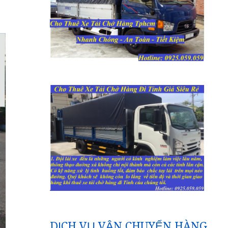
DỊCH VỤ VẬN CHUYỂN HÀNG