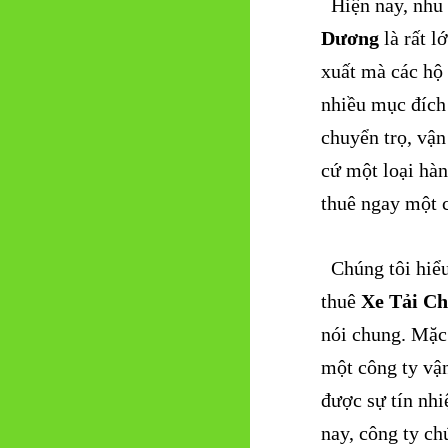
Hiện nay, nhu 
Dương
là rất l
xuất mà các hộ
nhiều mục đích
chuyển trọ, vậ
cứ một loại hàn
thuê ngay một c
Chúng tôi hiểu 
thuê
Xe Tải Ch
nói chung. Mặc 
một công ty vận
được sự tín nh
nay, công ty ch