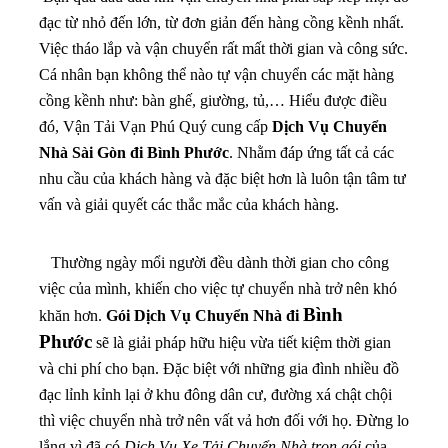
đạc từ nhỏ đến lớn, từ đơn giản đến hàng cồng kềnh nhất.
Việc tháo lắp và vận chuyển rất mất thời gian và công sức.
Cá nhân bạn không thể nào tự vận chuyển các mặt hàng
cồng kềnh như: bàn ghế, giường, tủ,… Hiểu được điều
đó, Vận Tải Vạn Phú Quý cung cấp
Dịch Vụ Chuyển
Nhà Sài Gòn đi Bình Phước
. Nhằm đáp ứng tất cả các
nhu cầu của khách hàng và đặc biệt hơn là luôn tận tâm tư
vấn và giải quyết các thắc mắc của khách hàng.
Thường ngày mổi người đều dành thời gian cho công
việc của mình, khiến cho việc tự chuyển nhà trở nên khó
Bình
khăn hơn.
Gói Dịch Vụ Chuyển Nhà đi
Phước
sẽ là giải pháp hữu hiệu vừa tiết kiệm thời gian
và chi phí cho bạn
. Đặc biệt với những gia đình nhiều đồ
đạc lỉnh kỉnh lại ở khu đông dân cư, đường xá chật chội
thì việc chuyển nhà trở nên vất vả hơn đối với họ. Đừng lo
lắng vì đã có
Dịch Vụ Xe Tải Chuyển Nhà trọn gói
của