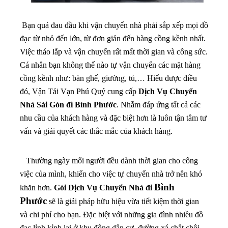
Bạn quá đau đầu khi vận chuyển nhà phải sắp xếp mọi đồ
đạc từ nhỏ đến lớn, từ đơn giản đến hàng cồng kềnh nhất.
Việc tháo lắp và vận chuyển rất mất thời gian và công sức.
Cá nhân bạn không thể nào tự vận chuyển các mặt hàng
cồng kềnh như: bàn ghế, giường, tủ,… Hiểu được điều
đó, Vận Tải Vạn Phú Quý cung cấp
Dịch Vụ Chuyển
Nhà Sài Gòn đi Bình Phước
. Nhằm đáp ứng tất cả các
nhu cầu của khách hàng và đặc biệt hơn là luôn tận tâm tư
vấn và giải quyết các thắc mắc của khách hàng.
Thường ngày mổi người đều dành thời gian cho công
việc của mình, khiến cho việc tự chuyển nhà trở nên khó
Bình
khăn hơn.
Gói Dịch Vụ Chuyển Nhà đi
Phước
sẽ là giải pháp hữu hiệu vừa tiết kiệm thời gian
và chi phí cho bạn
. Đặc biệt với những gia đình nhiều đồ
đạc lỉnh kỉnh lại ở khu đông dân cư, đường xá chật chội