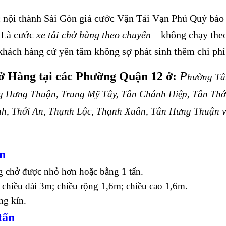
nội thành Sài Gòn giá cước Vận Tải Vạn Phú Quý báo
 Là cước
xe tải chở hàng theo chuyến
– không chạy the
khách hàng cứ yên tâm không sợ phát sinh thêm chi phí
ở Hàng tại các Phường Quận 12 ở:
P
hường Tâ
g Hưng Thuận, Trung Mỹ Tây, Tân Chánh Hiệp, Tân Thớ
nh, Thới An, Thạnh Lộc, Thạnh Xuân, Tân Hưng Thuận 
ấn
g chở được nhỏ hơn hoặc bằng 1 tấn.
 chiều dài 3m; chiều rộng 1,6m; chiều cao 1,6m.
ng kín.
tấn