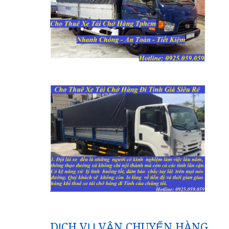
DỊCH VỤ VẬN CHUYỂN HÀNG