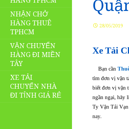
HÀNG TPHCM
Quận
NHẬN CHỞ
HÀNG THUÊ
28/05/2019
TPHCM
VẬN CHUYỂN
Xe Tải C
HÀNG ĐI MIỀN
TÂY
Bạn cần
Thuê
XE TẢI
tìm đơn vị vận 
CHUYỂN NHÀ
biết đơn vị vận 
ĐI TỈNH GIÁ RẺ
ngần ngại, hãy l
Ty Vận Tải Vạn
nay.