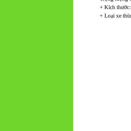
+ Kích thước:
+ Loại xe th