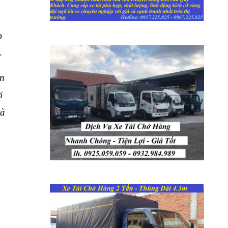
o
.
n
i
và