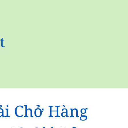
t
ải Chở Hàng