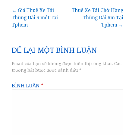
Điều
← Giá Thuê Xe Tải
Thuê Xe Tải Chở Hàng
Thùng Dài 6 mét Tại
Thùng Dài 6m Tại
hướng
Tphcm
Tphcm →
bài
ĐỂ LẠI MỘT BÌNH LUẬN
viết
Email của bạn sẽ không được hiển thị công khai.
Các
trường bắt buộc được đánh dấu
*
BÌNH LUẬN
*