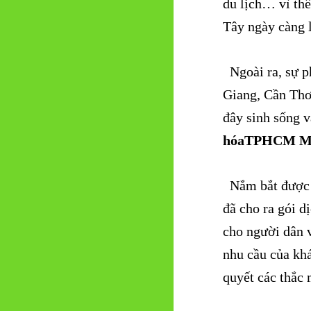
du lịch… vì th
Tây ngày càng 
Ngoài ra, sự p
Giang, Cần Thơ
đây sinh sống 
hóaTPHCM Mi
Nắm bắt được n
đã cho ra gói d
cho người dân
nhu cầu của khá
quyết các thắc