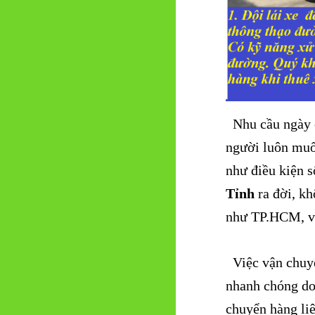
Nhu cầu ngày c
người luôn muố
như điều kiện s
Tỉnh
ra đời, kh
như TP.HCM, và
Việc vận chuyể
nhanh chóng do 
chuyển hàng liê