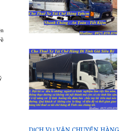
ền
về
ý
DỊCH VỤ VẬN CHUYỂN HÀNG