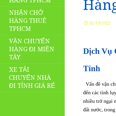
HÀNG TPHCM
Hàng
NHẬN CHỞ
HÀNG THUÊ
05/10/2022
TPHCM
VẬN CHUYỂN
HÀNG ĐI MIỀN
Dịch Vụ 
TÂY
Tỉnh
XE TẢI
CHUYỂN NHÀ
Vấn đề vận chuy
ĐI TỈNH GIÁ RẺ
đến các tỉnh lụ
nhiều trở ngại 
đất nước, trong