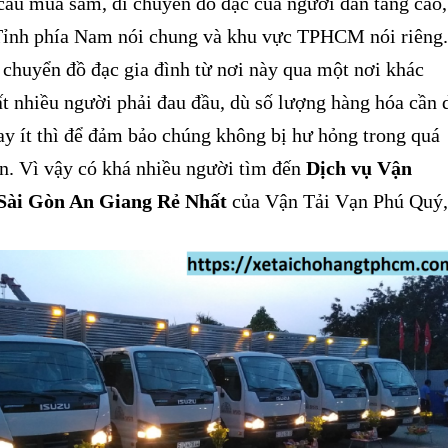
ầu mua sắm, di chuyển đồ đạc của người dân tăng cao,
c Tỉnh phía Nam nói chung và khu vực TPHCM nói riêng.
 chuyển đồ đạc gia đình từ nơi này qua một nơi khác
t nhiều người phải đau đầu, dù số lượng hàng hóa cần 
y ít thì để đảm bảo chúng không bị hư hỏng trong quá
ển. Vì vậy có khá nhiều người tìm đến
Dịch vụ Vận
Sài Gòn An Giang Rẻ Nhất
của Vận Tải Vạn Phú Quý,