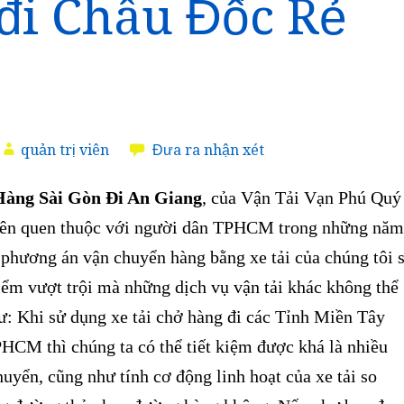
đi Châu Đốc Rẻ
quản trị viên
Đưa ra nhận xét
àng Sài Gòn Đi An Giang
, của Vận Tải Vạn Phú Quý
nên quen thuộc với người dân TPHCM trong những năm
 phương án vận chuyển hàng bằng xe tải của chúng tôi 
iểm vượt trội mà những dịch vụ vận tải khác không thể
ư: Khi sử dụng xe tải chở hàng đi các Tỉnh Miền Tây
PHCM thì chúng ta có thể tiết kiệm được khá là nhiều
huyển, cũng như tính cơ động linh hoạt của xe tải so