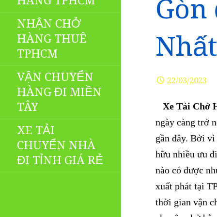
HÀNG TPHCM
Gòn 
NHẬN CHỞ
Nhất
HÀNG THUÊ
TPHCM
VẬN CHUYỂN
22/03/2023
HÀNG ĐI MIỀN
TÂY
Xe Tải Chở H
ngày càng trở 
XE TẢI
gần đây. Bởi vì
CHUYỂN NHÀ
hữu nhiều ưu đ
ĐI TỈNH GIÁ RẺ
nào có được nh
xuất phát tại T
thời gian vận c