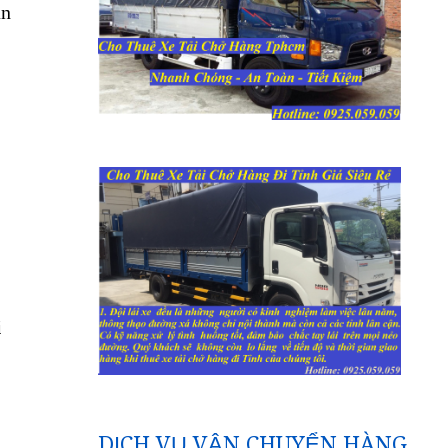
ận
i
DỊCH VỤ VẬN CHUYỂN HÀNG