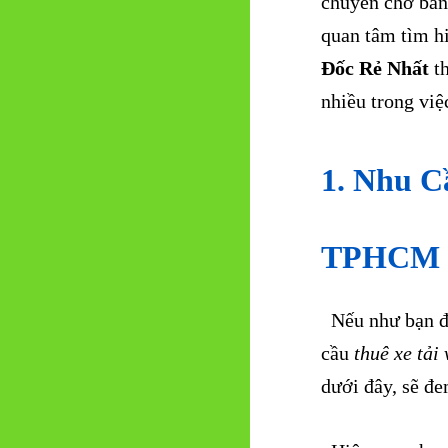
chuyên chở bằn
quan tâm tìm h
Đốc Rẻ Nhất
th
nhiều trong việ
1. Nhu C
TPHCM Đ
Nếu như bạn đa
cầu
thuê xe tải
dưới đây, sẽ đe