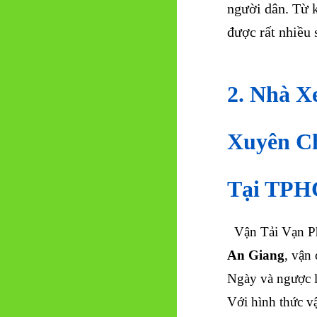
người dân. Từ 
được rất nhiều
2. Nhà X
Xuyên C
Tại TPH
Vận Tải Vạn Ph
An Giang
, vận
Ngày và ngược l
Với hình thức vậ